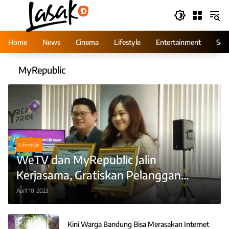
Skip
to
content
Home
News
Cinema
Lifestyle
Entertainment
Ser
MyRepublic
Lifestyle
WeTV dan MyRepublic Jalin
Kerjasama, Gratiskan Pelanggan
Akses Konten
April 10, 2023
Kini Warga Bandung Bisa Merasakan Internet