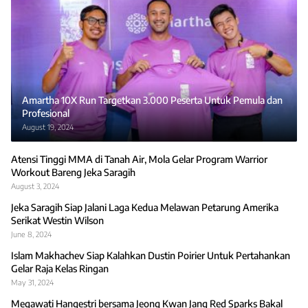
Amartha 10X Run Targetkan 3.000 Peserta Untuk Pemula dan
Profesional
August 19, 2024
Atensi Tinggi MMA di Tanah Air, Mola Gelar Program Warrior
Workout Bareng Jeka Saragih
August 3, 2024
Jeka Saragih Siap Jalani Laga Kedua Melawan Petarung Amerika
Serikat Westin Wilson
June 8, 2024
Islam Makhachev Siap Kalahkan Dustin Poirier Untuk Pertahankan
Gelar Raja Kelas Ringan
May 31, 2024
Megawati Hangestri bersama Jeong Kwan Jang Red Sparks Bakal