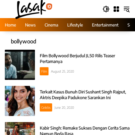
Skip
to
content
Home
News
Cinema
Lifestyle
Entertainment
Ser
bollywood
Film Bollywood Berjudul JL50 Rilis Teaser
Pertamanya
Film
August 25, 2020
Terkait Kasus Bunuh Diri Sushant Singh Rajput,
Aktris Deepika Padukone Sarankan Ini
Celebs
June 20, 2020
Kabir Singh: Remake Sukses Dengan Cerita Sama
Namun Beda Rasa