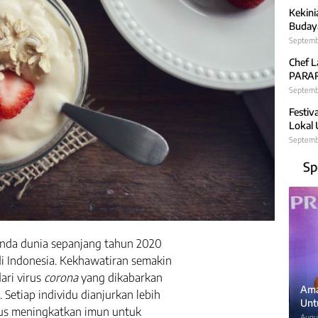
Kekini
Budaya
Septemb
Chef L
PARARA
Septembe
Festiv
Lokal
Septemb
Sp
nda dunia sepanjang tahun 2020
 di Indonesia. Kekhawatiran semakin
ari virus
corona
yang dikabarkan
Ama
 Setiap individu dianjurkan lebih
Unt
rus meningkatkan imun untuk
Augus