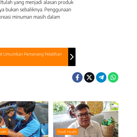
Itulah yang menjadi alasan produk
nya bukan sebaliknya. Penggunaan
kreasi minuman masih dalam
itat Umumkan Pemenang Pelatihan
ealth
Food/ Health