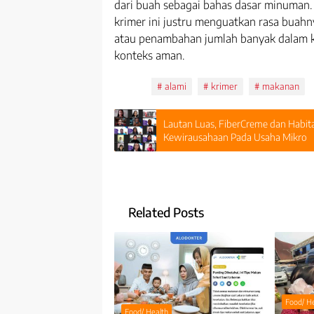
dari buah sebagai bahas dasar minuman. 
krimer ini justru menguatkan rasa buah
atau penambahan jumlah banyak dalam 
konteks aman.
Tags:
alami
krimer
makanan
Lautan Luas, FiberCreme dan Hab
Kewirausahaan Pada Usaha Mikro
Related Posts
Food/ H
Food/ Health