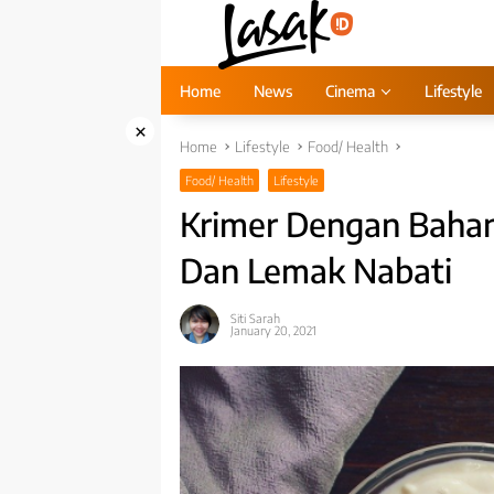
Skip
to
content
Home
News
Cinema
Lifestyle
×
Home
Lifestyle
Food/ Health
Food/ Health
Lifestyle
Krimer Dengan Bahan 
Dan Lemak Nabati
Siti Sarah
January 20, 2021