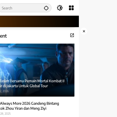
×
ent
 Taslim Bersama Pemain Mortal Kombat II
r di Jakarta Untuk Global Tour
2, 2026
Always More 2026 Gandeng Bintang
ok Zhou Yiran dan Meng Ziyi
28, 2025