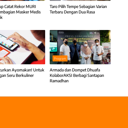
up Catat Rekor MURI
Taro Pilih Tempe Sebagian Varian
embagian Masker Medis
Terbaru Dengan Dua Rasa
ak
Program
curkan Ayomakan! Untuk
Armada dan Dompet Dhuafa
gan Seru Berkuliner
KolaborAKSI Berbagi Santapan
Ramadhan