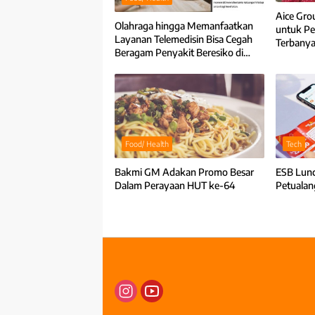
Aice Gro
Olahraga hingga Memanfaatkan
untuk P
Layanan Telemedisin Bisa Cegah
Terbany
Beragam Penyakit Beresiko di
Momen Lebaran
Food/ Health
Tech
Bakmi GM Adakan Promo Besar
ESB Lun
Dalam Perayaan HUT ke-64
Petualan