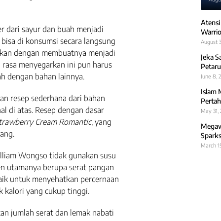
Atensi
 dari sayur dan buah menjadi
Warrio
ni bisa di konsumsi secara langsung
August 3
kukan dengan membuatnya menjadi
Jeka S
i rasa menyegarkan ini pun harus
Petaru
ah dengan bahan lainnya.
June 8, 
Islam 
an resep sederhana dari bahan
Pertah
l di atas. Resep dengan dasar
May 31,
Strawberry Cream Romantic
, yang
Megawa
yang.
Sparks
March 1
William Wongso tidak gunakan susu
n utamanya berupa serat pangan
 baik untuk menyehatkan percernaan
kalori yang cukup tinggi.
an jumlah serat dan lemak nabati