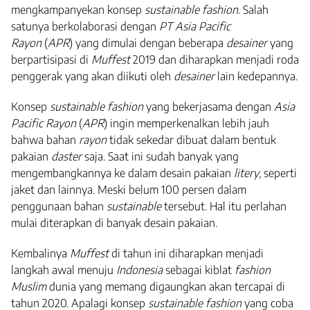
mengkampanyekan konsep
sustainable fashion
. Salah
satunya berkolaborasi dengan
PT
Asia Pacific
Rayon
(
APR
) yang dimulai dengan beberapa
desainer
yang
berpartisipasi di
Muffest
2019 dan diharapkan menjadi roda
penggerak yang akan diikuti oleh
desainer
lain kedepannya.
Konsep
sustainable fashion
yang bekerjasama dengan
Asia
Pacific Rayon
(
APR
) ingin memperkenalkan lebih jauh
bahwa bahan
rayon
tidak sekedar dibuat dalam bentuk
pakaian
daster
saja. Saat ini sudah banyak yang
mengembangkannya ke dalam desain pakaian
litery
, seperti
jaket dan lainnya. Meski belum 100 persen dalam
penggunaan bahan
sustainable
tersebut. Hal itu perlahan
mulai diterapkan di banyak desain pakaian.
Kembalinya
Muffest
di tahun ini diharapkan menjadi
langkah awal menuju
Indonesia
sebagai kiblat
fashion
Muslim
dunia yang memang digaungkan akan tercapai di
tahun 2020. Apalagi konsep
sustainable fashion
yang coba