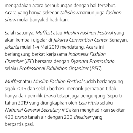
mengadakan acara berhubungan dengan hal tersebut.
Acara yang hanya sekedar
talkshow
namun juga
fashion
show
mulai banyak dihadirkan.
Salah satunya,
Muffest
atau
Muslim Fashion Festival
yang
akan kembali digelar di
Jakarta Convention Center
, Senayan,
Jakarta
mulai 1-4 Mei 2019 mendatang. Acara ini
berlangsung berkat kerjasama
Indonesia Fashion
Chamber
(
IFC
) bersama dengan
Dyandra Promosindo
selaku
Professional Exhibition Organizer
(
PEO
).
Muffest
atau
Muslim Fashion Festival
sudah berlangsung
sejak 2016 dan selalu berhasil menarik perhatian tidak
hanya dari pemilik
brand
tetapi juga pengunjung. Seperti
tahun 2019 yang diungkapkan oleh
Lisa Fitria
selaku
National General Secretary IFC
akan menghadirkan sekitar
400
brand
tanah air dengan 200
desainer
yang
berpartisipasi.