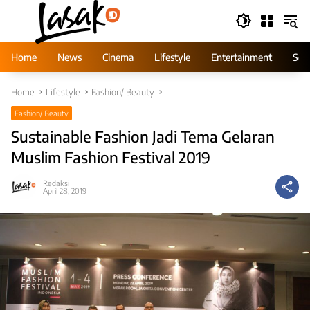
Skip
to
content
Home
News
Cinema
Lifestyle
Entertainment
Ser
Home
Lifestyle
Fashion/ Beauty
Fashion/ Beauty
Sustainable Fashion Jadi Tema Gelaran
Muslim Fashion Festival 2019
Redaksi
April 28, 2019