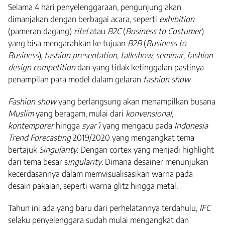
Selama 4 hari penyelenggaraan, pengunjung akan
dimanjakan dengan berbagai acara, seperti
exhibition
(pameran dagang)
ritel
atau
B2C
(
Business to Costumer
)
yang bisa mengarahkan ke tujuan
B2B
(
Business to
Business
),
fashion presentation, talkshow, seminar, fashion
design competition
dan yang tidak ketinggalan pastinya
penampilan para model dalam gelaran
fashion show
.
Fashion show
yang berlangsung akan menampilkan busana
Muslim
yang beragam, mulai dari
konvensional,
kontemporer
hingga
syar
’i
yang mengacu pada
Indonesia
Trend Forecasting
2019/2020 yang mengangkat tema
bertajuk
Singularity
. Dengan cortex yang menjadi highlight
dari tema besar s
ingularity
. Dimana desainer menunjukan
kecerdasannya dalam memvisualisasikan warna pada
desain pakaian, seperti warna glitz hingga metal.
Tahun ini ada yang baru dari perhelatannya terdahulu,
IFC
selaku penyelenggara sudah mulai mengangkat dan