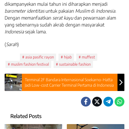
dikampanyekan mulai tahun ini diharapkan menjadi
barometer identitas
untuk pakaian
Muslim
di
Indonesia.
Dengan memanfaatkan
serat kayu
dan pewarnaan alam
yang sebenarnya sudah akrab dengan masyarakat
Indonesia
sejak lama.
(
Sarah
)
Tags:
asia pasific rayon
hijab
muffest
muslim fashion festival
sustainable fashion
Terminal 2F Bandara Internasional Soekarno-Hatta
Jadi Low-cost Carrier Terminal Pertama di Indonesia
Related Posts