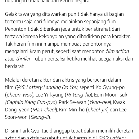
hubungan tidak baik dari kedua negara.
Gelak tawa yang ditawarkan pun tidak hanya di bagian
tertentu saja dari filmnya melainkan sepanjang film.
Penonton tidak diberikan jeda untuk beristirahat dari
tertawa karena kekonyolan yang dihadirkan para karakter.
Tak heran film ini mampu membuat penontonnya
mengalami kram perut, seperti saat menonton
film action
atau
thriller
. Tubuh bereaksi ketika melihat adegan aksi dan
berdarah.
Melalui deretan aktor dan aktris yang berperan dalam
film
6/45: Lottery Landing On You
, seperti Ko Gyung-po
(
Cheon-woo
), Lee Yi-kyung (
Ri Yong-ho
), Eum Moon-suk
(Captain Kang Eun-pyo
), Park Se-wan (
Yeon-hee
), Kwak
Dong-yeon (
Man-cheol
), Kim Min-ho (
Cheol-jin
) dan Lee
Soon-won (
Seung-il
).
Di sini Park Gyu-tae dianggap tepat dalam memilih deretan
aktor dan aktris tersebut untuk bermain di
6/45: Lottery