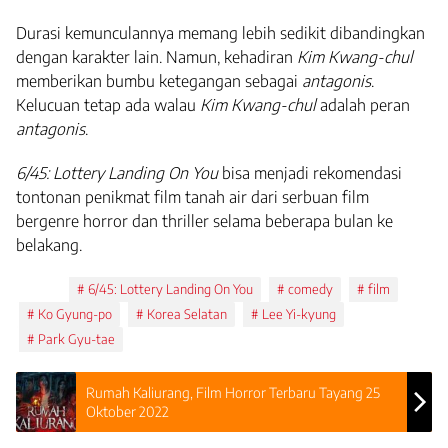
Durasi kemunculannya memang lebih sedikit dibandingkan
dengan karakter lain. Namun, kehadiran
Kim Kwang-chul
memberikan bumbu ketegangan sebagai
antagonis
.
Kelucuan tetap ada walau
Kim Kwang-chul
adalah peran
antagonis
.
6/45: Lottery Landing On You
bisa menjadi rekomendasi
tontonan penikmat film tanah air dari serbuan film
bergenre horror dan thriller selama beberapa bulan ke
belakang.
Tags:
6/45: Lottery Landing On You
comedy
film
Ko Gyung-po
Korea Selatan
Lee Yi-kyung
Park Gyu-tae
Rumah Kaliurang, Film Horror Terbaru Tayang 25
Oktober 2022