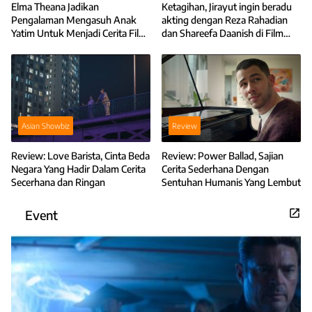
Elma Theana Jadikan
Ketagihan, Jirayut ingin beradu
Pengalaman Mengasuh Anak
akting dengan Reza Rahadian
Yatim Untuk Menjadi Cerita Film
dan Shareefa Daanish di Film
Anak-Anak Bambu
Horor
Asian Showbiz
Review
Review: Love Barista, Cinta Beda
Review: Power Ballad, Sajian
Negara Yang Hadir Dalam Cerita
Cerita Sederhana Dengan
Secerhana dan Ringan
Sentuhan Humanis Yang Lembut
Event