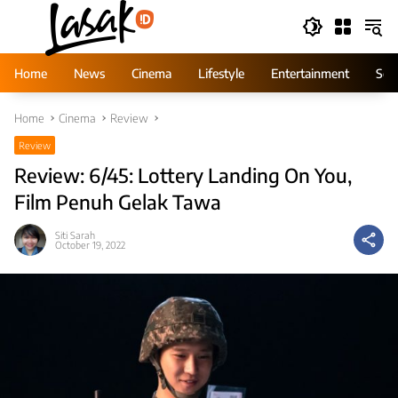
Skip
to
content
Home
News
Cinema
Lifestyle
Entertainment
Ser
Home
Cinema
Review
Review
Review: 6/45: Lottery Landing On You,
Film Penuh Gelak Tawa
Siti Sarah
October 19, 2022