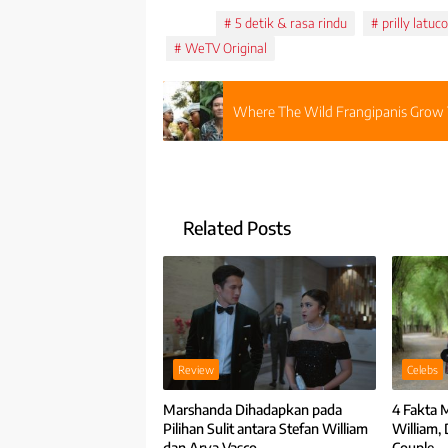
Tags:
5 detik & rasa rindu
prilly latuc
WeTV Original
Where The Wild Frangipanis Grow 
Related Posts
Review
Celebs
Marshanda Dihadapkan pada
4 Fakta 
Pilihan Sulit antara Stefan William
William, 
dan Arya Vasco
Couple