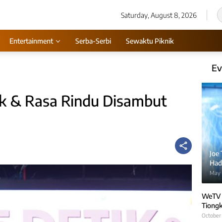
Saturday, August 8, 2026
Entertainment
Serba-Serbi
Sewaktu Piknik
Ev
ik & Rasa Rindu Disambut
Joe
Hadi
May 
WeTV 
Tiongk
October 