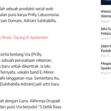
lah sebuah produksi serial web
Atensi
lan puisi karya Prilly Latuconsina
Warrio
ryan Domani, Adriani Salshabilla,
August 3
Jeka S
Petaru
a Rindu Tayang 8 September
June 8, 
Islam 
Pertah
erita tentang Via (Prilly
May 31,
i sebuah perusahaan rekaman,
Megawa
 baru untuk dikontrak. Ia lalu
Sparks
Ternyata, vokalis band E-Minor
March 1
kafe langganan-nya. Sementara itu,
lshabilla Adriani) jadi artis baru
duet dengan Gana. Akhirnya Drupadi
ri puisi Via berjudul “5 Detik Rasa