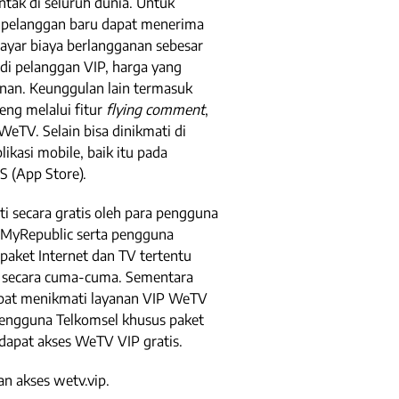
tak di seluruh dunia. Untuk
ni pelanggan baru dapat menerima
yar biaya berlangganan sebesar
di pelanggan VIP, harga yang
nan. Keunggulan lain termasuk
ng melalui fitur
flying comment
,
 WeTV. Selain bisa dinikmati di
ikasi mobile, baik itu pada
S (App Store).
i secara gratis oleh para pengguna
 MyRepublic serta pengguna
aket Internet dan TV tertentu
 secara cuma-cuma. Sementara
apat menikmati layanan VIP WeTV
engguna Telkomsel khusus paket
apat akses WeTV VIP gratis.
n akses wetv.vip.