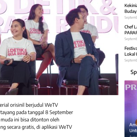
Kekini
Budaya
Septemb
Chef L
PARARA
Septembe
Festiv
Lokal
Septemb
Sp
al orisinil berjudul WeTV
n tayang pada tanggal 8 September
muda ini bisa ditonton oleh
Ama
g secara gratis, di aplikasi WeTV
Unt
Augus