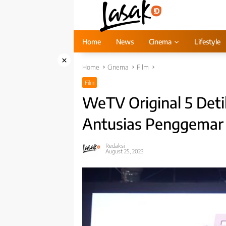
Skip
to
content
Home
News
Cinema
Lifestyle
×
Home
Cinema
Film
Film
WeTV Original 5 Det
Antusias Penggemar
Redaksi
August 25, 2023