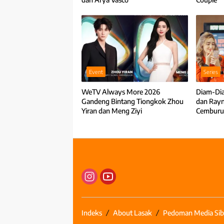
Event
Series
WeTV Always More 2026
Diam-Dia
Gandeng Bintang Tiongkok Zhou
dan Rayn
Yiran dan Meng Ziyi
Cemburu
Indeks
About Lasak
Pedoman Media Sib