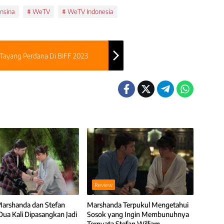
onsina
WeTV
WeTV Indonesia
Tayang Perdana Di BIFF 2023
Review
Marshanda dan Stefan
Marshanda Terpukul Mengetahui
Dua Kali Dipasangkan Jadi
Sosok yang Ingin Membunuhnya
Ternyata Stefan William