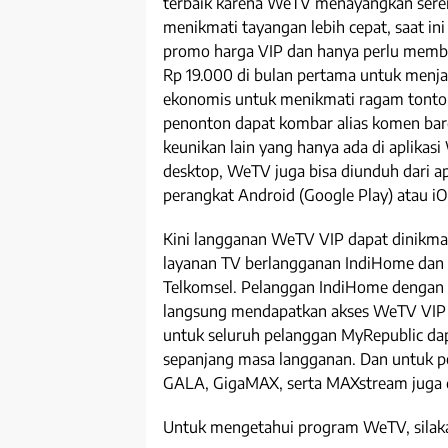
terbaik karena WeTV menayangkan seren
menikmati tayangan lebih cepat, saat i
promo harga VIP dan hanya perlu memba
Rp 19.000 di bulan pertama untuk menja
ekonomis untuk menikmati ragam tonto
penonton dapat kombar alias komen bare
keunikan lain yang hanya ada di aplikasi
desktop, WeTV juga bisa diunduh dari apl
perangkat Android (Google Play) atau iO
Kini langganan WeTV VIP dapat dinikmat
layanan TV berlangganan IndiHome dan
Telkomsel. Pelanggan IndiHome dengan p
langsung mendapatkan akses WeTV VIP
untuk seluruh pelanggan MyRepublic d
sepanjang masa langganan. Dan untuk p
GALA, GigaMAX, serta MAXstream juga d
Untuk mengetahui program WeTV, silaka