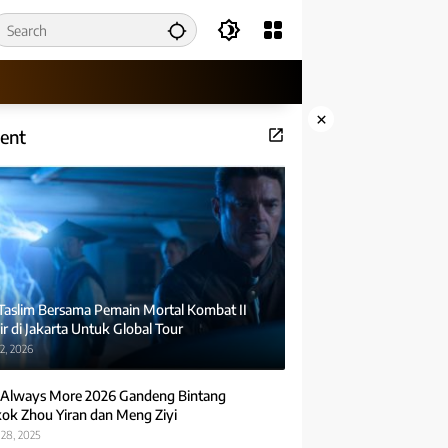
×
ent
 Taslim Bersama Pemain Mortal Kombat II
r di Jakarta Untuk Global Tour
2, 2026
Always More 2026 Gandeng Bintang
ok Zhou Yiran dan Meng Ziyi
28, 2025