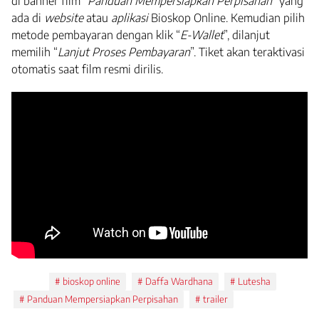
di banner film “
Panduan Mempersiapkan Perpisahan
” yang
ada di
website
atau
aplikasi
Bioskop Online. Kemudian pilih
metode pembayaran dengan klik “
E-Wallet
”, dilanjut
memilih “
Lanjut Proses Pembayaran
”. Tiket akan teraktivasi
otomatis saat film resmi dirilis.
Tags:
bioskop online
Daffa Wardhana
Lutesha
Panduan Mempersiapkan Perpisahan
trailer