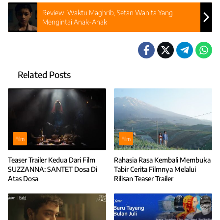
Review: Waktu Maghrib, Setan Wanita Yang
Mengintai Anak-Anak
Related Posts
Film
Film
Teaser Trailer Kedua Dari Film
Rahasia Rasa Kembali Membuka
SUZZANNA: SANTET Dosa Di
Tabir Cerita Filmnya Melalui
Atas Dosa
Rilisan Teaser Trailer