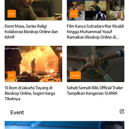
Film
Film
Demi Masa, Series Religi
Film Karya Sutradara Riar Rizaldi
Kolaborasi Bioskop Online dan
hingga Muhammad Yusuf
KAHF
Ramaikan Bioskop Online di
Bulan Juli
Film
Series
13 Bom di Jakarta Tayang di
Sehati Semati Rilis Official Trailer
Bioskop Online, Segini Harga
Tampilkan Kengerian SURRA
Tiketnya
Event