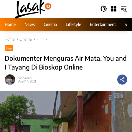
Skip
to
content
Home
News
Cinema
Lifestyle
Entertainment
Ser
Home
Cinema
Film
Film
Dokumenter Menguras Air Mata, You and
I Tayang Di Bioskop Online
Siti Sarah
April 14, 2021