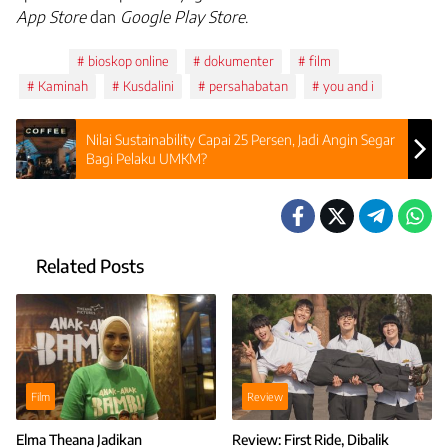
App Store
dan
Google Play Store
.
Tags:
bioskop online
dokumenter
film
Kaminah
Kusdalini
persahabatan
you and i
Nilai Sustainability Capai 25 Persen, Jadi Angin Segar
Bagi Pelaku UMKM?
Related Posts
Film
Review
Elma Theana Jadikan
Review: First Ride, Dibalik