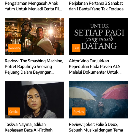
Pengalaman Mengasuh Anak
Perjalanan Pertama 3 Sahabat
Yatim Untuk Menjadi Cerita Film
dan 1 Bantal Yang Tak Terduga
Anak-Anak Bambu
Review
Film
Review: The Smashing Machine,
Aktor Vino Tunjukkan
Potret Rapuhnya Seorang
Kepedulian Pada Pasien ALS
Pejuang Dalam Bayangan
Melalui Dokumenter Untuk
Kebesarannya
Setiap Pagi Yang Masih Datang
Celebs
Review
Taskya Nayma Jadikan
Review: Joker: Folie à Deux,
Kebiasaan Baca Al-Fatihah
Sebuah Musikal dengan Tema