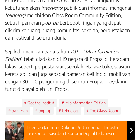
Fransisco antara tahun 2016 dan 2019. Meningkatnya
kebutuhan akan
intervensi
publik dan informasi mengenai
teknologi
melahirkan Glass Room Community Edition,
sebuah pameran
pop-up
berbobot ringan yang dapat
dikirim ke ruang-ruang komunitas, sekolah, perpustakaan
dan festival di seluruh dunia.
Sejak diluncurkan pada tahun 2020, “
Misinformation
Edition
” telah diadakan di 19 negara di Eropa, di beragam
lokasi seperti perpustakaan, sekolah, etalase toko, stasiun
kereta api, dan juga sebagai pameran keliling di mobil van,
dengan 30.000 pengunjung di seluruh Eropa. Proyek ini
turut dibiayai oleh Uni Eropa.
Tags:
Goethe Institut
Misinformation Edition
pameran
pop-up
teknologi
The Glass Room
Integrasi Jaringan Dukung Pertumbuhan Industri
Telekomunikasi dan Ekonomi Digital Indonesia