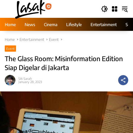
Skip
to
content
Home
News
Cinema
Lifestyle
Entertainment
Ser
Home
Entertainment
Event
Event
The Glass Room: Misinformation Edition
Siap Digelar di Jakarta
Siti Sarah
January 28, 2023