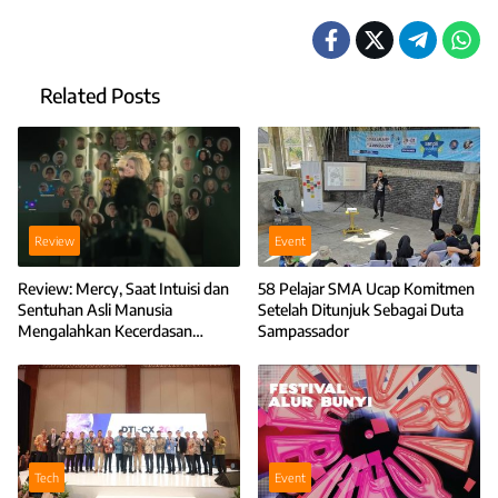
Related Posts
Review
Event
Review: Mercy, Saat Intuisi dan
58 Pelajar SMA Ucap Komitmen
Sentuhan Asli Manusia
Setelah Ditunjuk Sebagai Duta
Mengalahkan Kecerdasan
Sampassador
Teknologi
Tech
Event