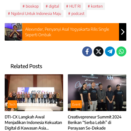
Tags:
bioskop
digital
HUT RI
konten
Ngobrol Untuk Indonesia Maju
podcast
Alexvnder, Penyanyi Asal Yogyakarta Rilis Single
Seperti Ombak
Related Posts
Tech
Event
DTI-CX Langkah Awal
Creativepreneur Summit 2024
Menjadikan Indonesia Kekuatan
Berikan “Serba Lebih” di
Digital di Kawasan Asia
Perayaan Se-Dekade