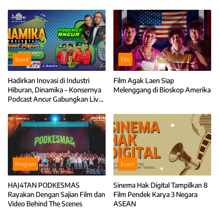
Tenggara
Event
Film
Hadirkan Inovasi di Industri
Film Agak Laen Siap
Hiburan, Dinamika – Konsernya
Melenggang di Bioskop Amerika
Podcast Ancur Gabungkan Live
Podcast dan Musik
Program
Event
HAJ4TAN PODKESMAS
Sinema Hak Digital Tampilkan 8
Rayakan Dengan Sajian Film dan
Film Pendek Karya 3 Negara
Video Behind The Scenes
ASEAN