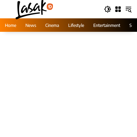
Skip
to
content
Home
News
Cinema
Lifestyle
Entertainment
Ser