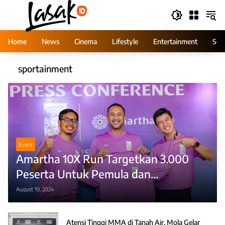
Skip
to
content
Home
News
Cinema
Lifestyle
Entertainment
Ser
sportainment
Event
Amartha 10X Run Targetkan 3.000
Peserta Untuk Pemula dan
Profesional
August 19, 2024
Atensi Tinggi MMA di Tanah Air, Mola Gelar