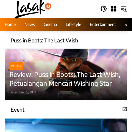
Skip
to
content
Home
News
Cinema
Lifestyle
Entertainment
Ser
Puss in Boots: The Last Wish
Review
Review: Puss in Boots: The Last Wish,
Petualangan Mencari Wishing Star
December 23, 2022
Event