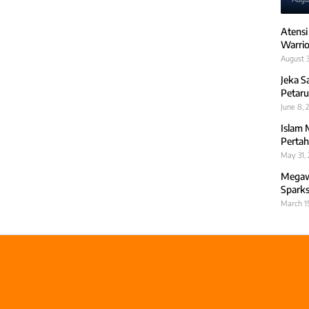
Atensi
Warrio
August 3
Jeka S
Petaru
June 8, 
Islam 
Pertah
May 31,
Megawa
Sparks
March 1