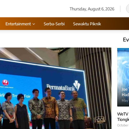
Thursday, August 6, 2026
Entertainment
Serba-Serbi
Sewaktu Piknik
Ev
Joe
Hadi
May 
WeTV 
Tiongk
October 