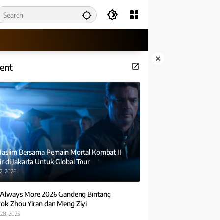
×
ent
 Taslim Bersama Pemain Mortal Kombat II
r di Jakarta Untuk Global Tour
2, 2026
Always More 2026 Gandeng Bintang
ok Zhou Yiran dan Meng Ziyi
28, 2025