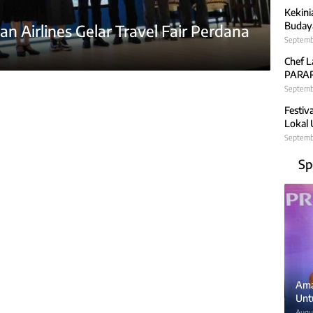
Kekini
Budaya
 Airlines Gelar Travel Fair Perdana
Septemb
Chef L
PARARA
Septembe
Festiv
Lokal
Septemb
Sp
Ama
Unt
Augus