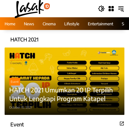
Skip
to
content
Home
News
Cinema
Lifestyle
Entertainment
Ser
HATCH 2021
Event
HATCH 2021 Umumkan 20 IP Terpilih
Untuk Lengkapi Program Katapel
October 15, 2021
Event