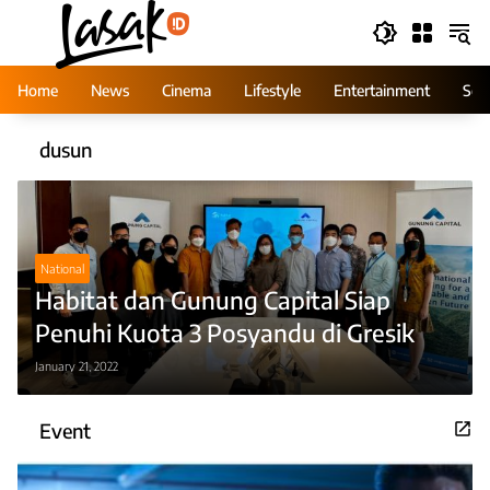
Skip
to
content
Home
News
Cinema
Lifestyle
Entertainment
Ser
dusun
National
Habitat dan Gunung Capital Siap
Penuhi Kuota 3 Posyandu di Gresik
January 21, 2022
Event