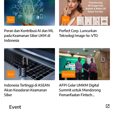
Tech
Tech
Peran dan Kontribusi AI dan ML
Perfect Corp. Luncurkan
pada Keamanan Siber UKM di
Teknologi Image-to-VTO
Indonesia
Tech
Economy
Indonesia Tertinggi di ASEAN
AFPI Gelar UMKM Digital
Akan Kesadaran Keamanan
Summit untuk Mendorong
Siber
Pemanfaatan Fintech
Pendanaan oleh Pelaku UMKM
Event