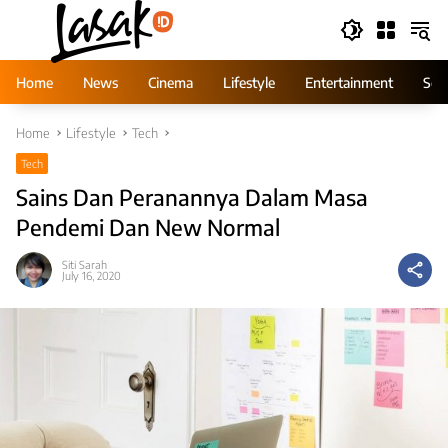
Skip
to
content
Home
News
Cinema
Lifestyle
Entertainment
Ser
Home
Lifestyle
Tech
Tech
Sains Dan Peranannya Dalam Masa
Pendemi Dan New Normal
Siti Sarah
July 16, 2020