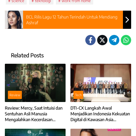
science
teknologi
work from home
BCL Rilis Lagu 12 Tahun Terindah Untuk Mendiang
Ashraf
Related Posts
Review
Tech
Review: Mercy, Saat Intuisi dan
DTI-CX Langkah Awal
Sentuhan Asli Manusia
Menjadikan Indonesia Kekuatan
Mengalahkan Kecerdasan
Digital di Kawasan Asia
Teknologi
Tenggara