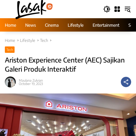
Skip
to
content
Home
News
Cinema
Lifestyle
Entertainment
Ser
Home
Lifestyle
Tech
Tech
Ariston Experience Center (AEC) Sajikan
Galeri Produk Interaktif
Maulana Zulvian
October 19, 2023