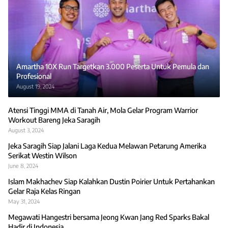
Amartha 10X Run Targetkan 3.000 Peserta Untuk Pemula dan
Profesional
August 19, 2024
Atensi Tinggi MMA di Tanah Air, Mola Gelar Program Warrior
Workout Bareng Jeka Saragih
August 3, 2024
Jeka Saragih Siap Jalani Laga Kedua Melawan Petarung Amerika
Serikat Westin Wilson
June 8, 2024
Islam Makhachev Siap Kalahkan Dustin Poirier Untuk Pertahankan
Gelar Raja Kelas Ringan
May 31, 2024
Megawati Hangestri bersama Jeong Kwan Jang Red Sparks Bakal
Hadir di Indonesia