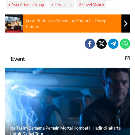
Asia Ariston Group
Erwin Lim
Pavel Malich
Jason Buntaram Pemenang Kompetisi Resep
Prancis
Event
Joe Taslim Bersama Pemain Mortal Kombat II Hadir di Jakarta
Untuk Global Tour