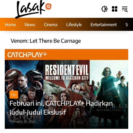
Skip
to
content
Home
News
Cinema
Lifestyle
Entertainment
Ser
Venom: Let There Be Carnage
Film
Februari ini, CATCHPLAY+ Hadirkan
Judul-Judul Ekslusif
February 20, 2022