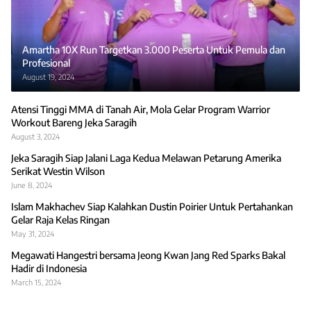
Amartha 10X Run Targetkan 3.000 Peserta Untuk Pemula dan
Profesional
August 19, 2024
Atensi Tinggi MMA di Tanah Air, Mola Gelar Program Warrior
Workout Bareng Jeka Saragih
August 3, 2024
Jeka Saragih Siap Jalani Laga Kedua Melawan Petarung Amerika
Serikat Westin Wilson
June 8, 2024
Islam Makhachev Siap Kalahkan Dustin Poirier Untuk Pertahankan
Gelar Raja Kelas Ringan
May 31, 2024
Megawati Hangestri bersama Jeong Kwan Jang Red Sparks Bakal
Hadir di Indonesia
March 15, 2024