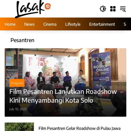
Skip
to
content
Home
News
Cinema
Lifestyle
Entertainment
Ser
Pesantren
Program
Film Pesantren Lanjutkan Roadshow
Kini Menyambangi Kota Solo
July 10, 2023
Film Pesantren Gelar Roadshow di Pulau Jawa