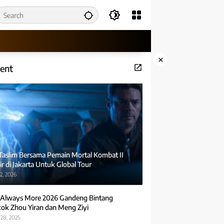
×
ent
 Taslim Bersama Pemain Mortal Kombat II
r di Jakarta Untuk Global Tour
2, 2026
Always More 2026 Gandeng Bintang
ok Zhou Yiran dan Meng Ziyi
28, 2025