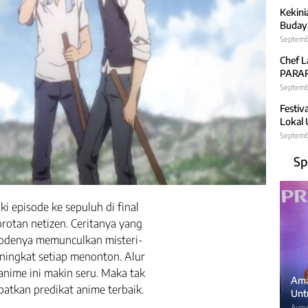
Kekini
Budaya
Septemb
Chef L
PARARA
Septembe
Festiv
Lokal
Septemb
Sp
i episode ke sepuluh di final
orotan netizen. Ceritanya yang
isodenya memunculkan misteri-
ningkat setiap menonton. Alur
nime ini makin seru. Maka tak
Ama
patkan predikat anime terbaik.
Unt
Augus