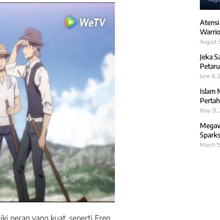
Atensi
Warrio
August 3
Jeka S
Petaru
June 8, 
Islam 
Pertah
May 31,
Megawa
Sparks
March 1
ki peran yang kuat, seperti Eren