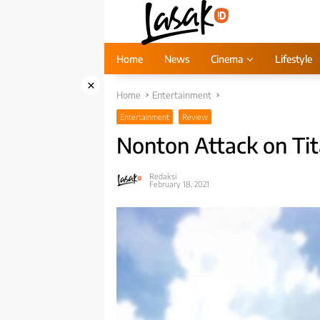
Skip
to
content
Home
News
Cinema
Lifestyle
×
Home
Entertainment
Entertainment
Review
Nonton Attack on Tit
Redaksi
February 18, 2021