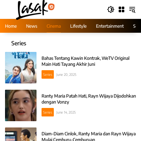
Skip
to
content
Home
News
Cinema
Lifestyle
Entertainment
Ser
Series
Bahas Tentang Kawin Kontrak, WeTV Original
Main Hati Tayang Akhir Juni
Series
June 20, 2025
Ranty Maria Patah Hati, Rayn Wijaya Dijodohkan
dengan Vonzy
Series
June 14, 2025
Diam-Diam Cinlok, Ranty Maria dan Rayn Wijaya
Mulai Cemburu-Cemburuan