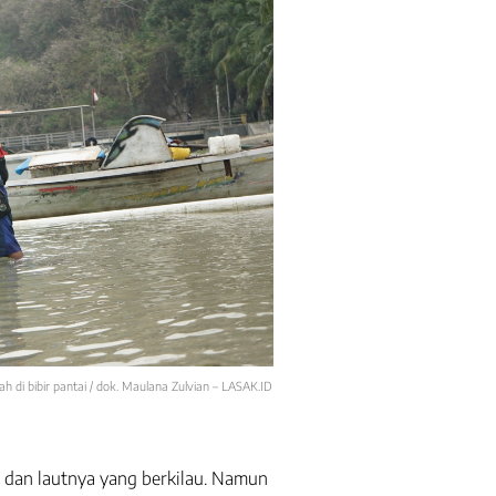
i bibir pantai / dok. Maulana Zulvian – LASAK.ID
i dan lautnya yang berkilau. Namun