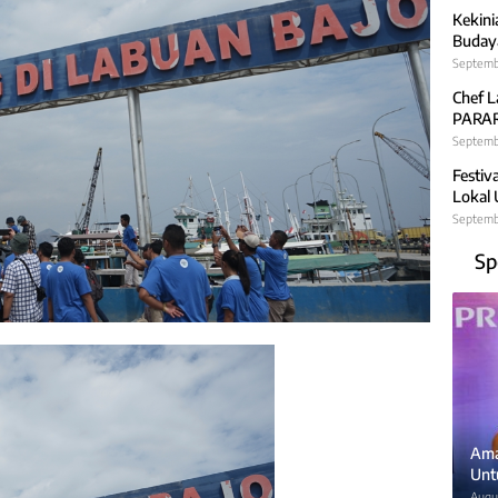
Kekini
Budaya
Septemb
Chef L
PARARA
Septembe
Festiv
Lokal
Septemb
Sp
Ama
Unt
Augus