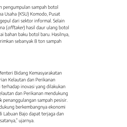
an pengumpulan sampah botol
erba Usaha (KSU) Komodo, Pusat
pul dari sektor informal. Selain
na (
offtaker
) hasil daur ulang botol
ai bahan baku botol baru. Hasilnya,
girimkan sebanyak 8 ton sampah
i Menteri Bidang Kemasyarakatan
ian Kelautan dan Perikanan
 terhadap inovasi yang dilakukan
Kelautan dan Perikanan mendukung
k penanggulangan sampah pesisir.
endukung berkembangnya ekonomi
di Labuan Bajo dapat terjaga dan
atanya,” ujarnya.