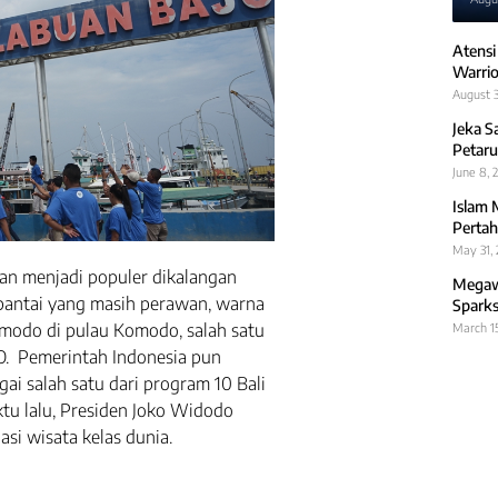
Atensi
Warrio
August 3
Jeka S
Petaru
June 8, 
Islam 
Pertah
May 31,
n menjadi populer dikalangan
Megawa
-pantai yang masih perawan, warna
Sparks
modo di pulau Komodo, salah satu
March 1
. Pemerintah Indonesia pun
i salah satu dari program 10 Bali
u lalu, Presiden Joko Widodo
si wisata kelas dunia.