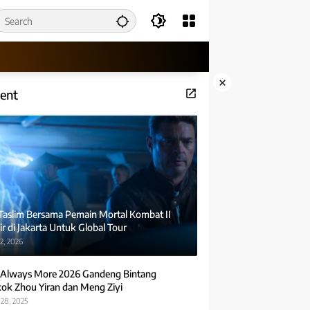
×
ent
 Taslim Bersama Pemain Mortal Kombat II
r di Jakarta Untuk Global Tour
2, 2026
Always More 2026 Gandeng Bintang
ok Zhou Yiran dan Meng Ziyi
28, 2025