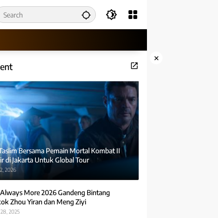
×
ent
 Taslim Bersama Pemain Mortal Kombat II
r di Jakarta Untuk Global Tour
2, 2026
Always More 2026 Gandeng Bintang
ok Zhou Yiran dan Meng Ziyi
28, 2025