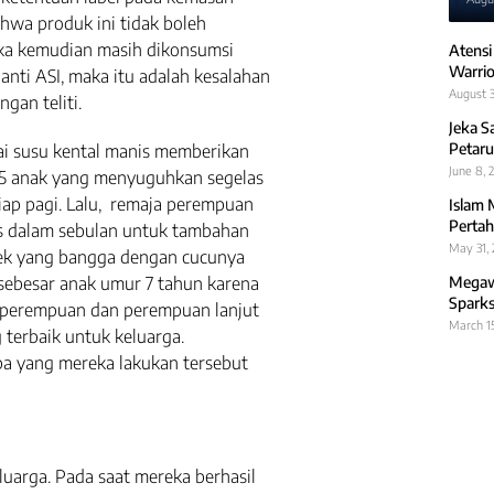
hwa produk ini tidak boleh
Jika kemudian masih dikonsumsi
Atensi
Warrio
ti ASI, maka itu adalah kesalahan
August 3
gan teliti.
Jeka S
Petaru
ai susu kental manis memberikan
June 8, 
 5 anak yang menyuguhkan segelas
iap pagi. Lalu, remaja perempuan
Islam 
Pertah
is dalam sebulan untuk tambahan
May 31,
nek yang bangga dengan cucunya
 sebesar anak umur 7 tahun karena
Megawa
Sparks
ak perempuan dan perempuan lanjut
March 1
terbaik untuk keluarga.
a yang mereka lakukan tersebut
arga. Pada saat mereka berhasil