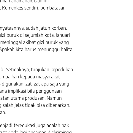
hkan anak anak. Dan ini
t Kemenkes sendiri, pembatasan
yataannya, sudah jatuh korban.
zi buruk di sejumlah kota. Januari
i meninggal akibat gizi buruk yang
 Apakah kita harus menunggu balita
 . Setidaknya, tunjukan kepedulian
Sampaikan kepada masyarakat
digunakan, zat-zat apa saja yang
na implikasi bila penggunaan
egiatan utama produsen. Namun
salah jelas tidak bisa dibenarkan.
an.
enjadi teredukasi juga adalah hak
tak ada lagi ancaman diskriminasi