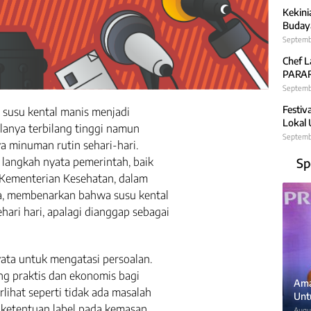
Kekini
Budaya
Septemb
Chef L
PARARA
Septembe
Festiv
 susu kental manis menjadi
Lokal
lanya terbilang tinggi namun
Septemb
a minuman rutin sehari-hari.
t langkah nyata pemerintah, baik
Sp
ementerian Kesehatan, dalam
a, membenarkan bahwa susu kental
ari hari, apalagi dianggap sebagai
yata untuk mengatasi persoalan.
ng praktis dan ekonomis bagi
Ama
ihat seperti tidak ada masalah
Unt
k ketentuan label pada kemasan
Augus