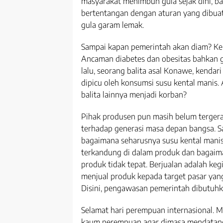
masyarakat menimbun gula sejak dini, ba
bertentangan dengan aturan yang dibua
gula garam lemak.
Sampai kapan pemerintah akan diam? Ken
Ancaman diabetes dan obesitas bahkan gi
lalu, seorang balita asal Konawe, kendar
dipicu oleh konsumsi susu kental manis.
balita lainnya menjadi korban?
Pihak produsen pun masih belum tergerak
terhadap generasi masa depan bangsa. 
bagaimana seharusnya susu kental manis 
terkandung di dalam produk dan bagaima
produk tidak tepat. Berjualan adalah k
menjual produk kepada target pasar yang 
Disini, pengawasan pemerintah dibutuhk
Selamat hari perempuan internasional. M
kaum perempuan agar dimasa mendatang 