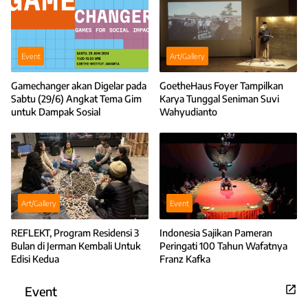
Event
Art/Gallery
Gamechanger akan Digelar pada
GoetheHaus Foyer Tampilkan
Sabtu (29/6) Angkat Tema Gim
Karya Tunggal Seniman Suvi
untuk Dampak Sosial
Wahyudianto
Art/Gallery
Event
REFLEKT, Program Residensi 3
Indonesia Sajikan Pameran
Bulan di Jerman Kembali Untuk
Peringati 100 Tahun Wafatnya
Edisi Kedua
Franz Kafka
Event