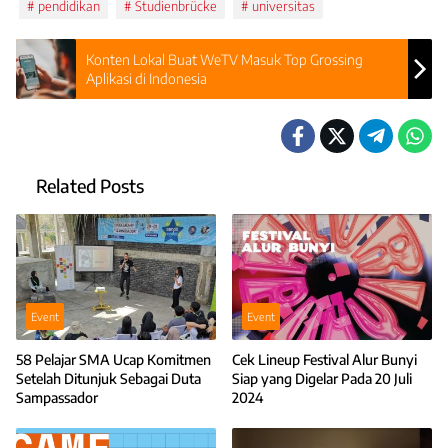
pendidikan
Studienbrücke
universitas
Konten Lokal Buat WeTV Masuk Top Grossing
Aplikasi di Indonesia
Related Posts
Event
Event
58 Pelajar SMA Ucap Komitmen
Cek Lineup Festival Alur Bunyi
Setelah Ditunjuk Sebagai Duta
Siap yang Digelar Pada 20 Juli
Sampassador
2024