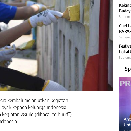
Kekini
Budaya
Septemb
Chef L
PARARA
Septembe
Festiv
Lokal
Septemb
Sp
sia kembali melanjutkan kegiatan
layak kepada keluarga Indonesia.
giatan 28uild (dibaca “to build”)
Ama
ndonesia.
Unt
Augus