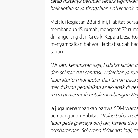
tatap matanya berubah secara signifikan.
baik ketika saya tinggalkan untuk anak-
Melalui kegiatan 28uild ini, Habitat ber
membangun 15 rumah, mengecat 32 ruma
di Tangerang dan Gresik. Kepala Desa K
menyampaikan bahwa Habitat sudah hadir
tahun.
“
Di satu kecamatan saja, Habitat sudah
dan sekitar 700 sanitasi. Tidak hanya ruma
laboratorium komputer dan taman baca s
mendukung pendidikan anak-anak di desa
mitra pemerintah untuk membangun Neg
Ia juga menambahkan bahwa SDM warga 
pembangunan Habitat, “
Kalau bahasa se
lebih pede (percaya diri) lah, karena dul
sembarangan. Sekarang tidak ada lagi, se