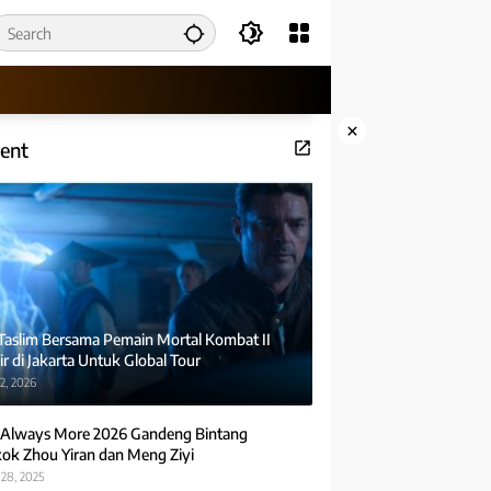
×
ent
 Taslim Bersama Pemain Mortal Kombat II
r di Jakarta Untuk Global Tour
2, 2026
Always More 2026 Gandeng Bintang
ok Zhou Yiran dan Meng Ziyi
28, 2025