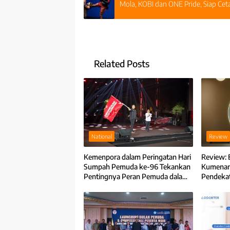
Mola, KOBI dan ONE Pride, Siap Cet
Related Posts
National
Review
Kemenpora dalam Peringatan Hari
Review: 
Sumpah Pemuda ke-96 Tekankan
Kumenang
Pentingnya Peran Pemuda dalam
Pendeka
Membangun Indonesia Emas 2045