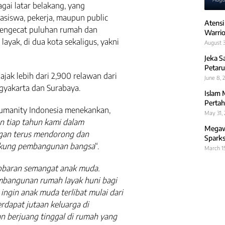
gai latar belakang, yang
siswa, pekerja, maupun public
Atensi
mengecat puluhan rumah dan
Warrio
layak, di dua kota sekaligus, yakni
August 3
Jeka S
Petaru
ajak lebih dari 2,900 relawan dari
June 8, 
ogyakarta dan Surabaya.
Islam 
Pertah
 Humanity Indonesia menekankan,
May 31,
n tiap tahun kami dalam
Megawa
gan terus mendorong dan
Sparks
ukung pembangunan bangsa
“.
March 1
kobaran semangat anak muda.
mbangunan rumah layak huni bagi
ingin anak muda terlibat mulai dari
rdapat jutaan keluarga di
n berjuang tinggal di rumah yang