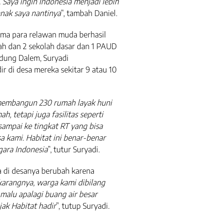
 Saya ingin Indonesia menjadi lebih
anak saya nantinya
”, tambah Daniel.
sama para relawan muda berhasil
h dan 2 sekolah dasar dan 1 PAUD
edung Dalem, Suryadi
 di desa mereka sekitar 9 atau 10
 membangun 230 rumah layak huni
h, tetapi juga fasilitas seperti
ampai ke tingkat RT yang bisa
 kami. Habitat ini benar-benar
ara Indonesia
”, tutur Suryadi.
di desanya berubah karena
karangnya, warga kami dibilang
u malu apalagi buang air besar
jak Habitat hadir
”, tutup Suryadi.