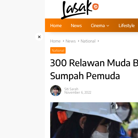
Skip
to
content
Home
News
Cinema
Lifestyle
×
Home
News
National
National
300 Relawan Muda Ba
Sumpah Pemuda
Siti Sarah
November 6, 2022