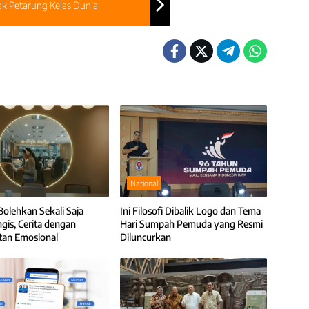
ak Petarung Kelas Dunia
National
Bolehkan Sekali Saja
Ini Filosofi Dibalik Logo dan Tema
is, Cerita dengan
Hari Sumpah Pemuda yang Resmi
tan Emosional
Diluncurkan