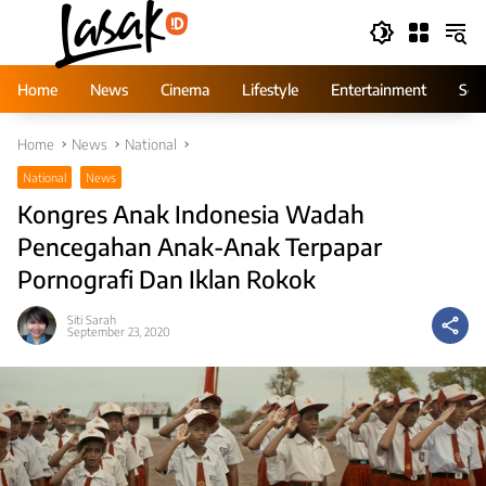
Skip
to
content
Home
News
Cinema
Lifestyle
Entertainment
Ser
Home
News
National
National
News
Kongres Anak Indonesia Wadah
Pencegahan Anak-Anak Terpapar
Pornografi Dan Iklan Rokok
Siti Sarah
September 23, 2020