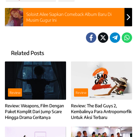
Soloist Ailee Siapkan Comeback Album Baru Di
Musim Gugur Ini
Related Posts
Review
Review
Review: Weapons, Film Dengan
Review: The Bad Guys 2,
Paket Komplit Dari Jump Scare
Kembalinya Para Antropomorfik
Hingga Drama Ceritanya
Untuk Aksi Terbaru