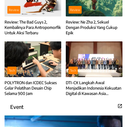
Review
Review
Review: The Bad Guys 2,
Review: Ne Zha 2, Sekuel
Kembalinya Para Antropomorfik
Dengan Produksi Yang Cukup
Untuk Aksi Terbaru
Epik
Tech
Tech
POLYTRON dan ICDEC Sukses
DTI-CX Langkah Awal
Gelar Pelatihan Desain Chip
Menjadikan Indonesia Kekuatan
Selama 900 Jam
Digital di Kawasan Asia
Tenggara
Event