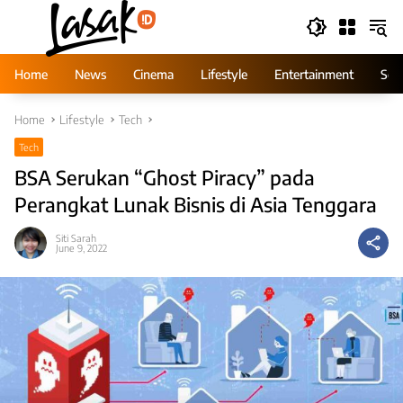
Skip
to
content
Home
News
Cinema
Lifestyle
Entertainment
Ser
Home
Lifestyle
Tech
Tech
BSA Serukan “Ghost Piracy” pada
Perangkat Lunak Bisnis di Asia Tenggara
Siti Sarah
June 9, 2022