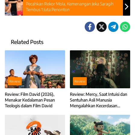
Pecahkan Rekor Mola, Kemenangan Jeka Saragih
Tembus 1 Juta Penonton
Related Posts
Review
Review
Review: Film David (2026),
Review: Mercy, Saat Intuisi dan
Menakar Kedalaman Pesan
Sentuhan Asli Manusia
Teologis dalam Film David
Mengalahkan Kecerdasan
Teknologi