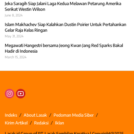
Jeka Saragih Siap Jalani Laga Kedua Melawan Petarung Amerika
Serikat Westin Wilson
June 8, 2024
Islam Makhachev Siap Kalahkan Dustin Poirier Untuk Pertahankan
Gelar Raja Kelas Ringan
May 31, 2024
Megawati Hangestri bersama Jeong Kwan Jang Red Sparks Bakal
Hadir di Indonesia
March 15, 2024
Indeks
About Lasak
Pedoman Media Siber
Kirim Artikel
Redaksi
Iklan
Lasak.id Group of PT. Lasak Sembilan Kreativa | Copyright@2025