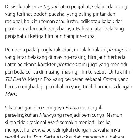
Di sisi karakter
antagonis
atau penjahat, selalu ada orang
yang terlihat bodoh padahal yang paling pintar dan
rasional, baik itu teman atau justru adik atau kakak dari
pentolan kelompok penjahatnya. Bahkan latar belakang
penjahat di ketiga film pun hampir serupa.
Pembeda pada pengkarakteran, untuk karakter
protagonis
yang latar belakang di masing-masing film jauh berbeda.
Latar belakang karakter
protagonis
ini juga yang menjadi
pembeda cerita di masing-masing film tersebut. Untuk film
Till Death
, Megan Fox yang berperan sebagai
Emma,
yang
harus menghadapi pernikahan yang tidak harmonis dengan
Mark
.
Sikap arogan dan seringnya
Emma
memergoki
perselingkuhan
Mark
yang menjadi pemicunya. Namun
sikap tidak rasional
Mark
semakin menjadi, ketika
mengetahui
Emma
berselingkuh dengan bawahannya
sendiri yaitu
Tom
. Serta
Mark
sudah mengetahui bahwa