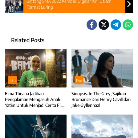
Bintang SMA 2022 Kembali Digelar Kini Dalam
Format Luring
Related Posts
Film
Film
Elma Theana Jadikan
Sinopsis: In The Grey, Sajikan
Pengalaman Mengasuh Anak
Bromance Dari Henry Cavill dan
Yatim Untuk Menjadi Cerita Film
Jake Gyllenhaal
Anak-Anak Bambu