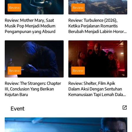
Review
Review
Review: Mother Mary, Saat
Review: Turbulence (2026),
Musik Pop Menjadi Medium
Ketika Perjalanan Romantis
Pengampunan yang Absurd
Berubah Menjadi Labirin Horor
yang Tak Terelakkan
Review
Review
Review: The Strangers: Chapter
Review: Shelter, Film Apik
III, Conclusion Yang Berikan
Dalam Aksi Dengan Sentuhan
Kejutan Baru
Kemanusiaan Tapi Lemah Dalam
Pengkarakteran
Event