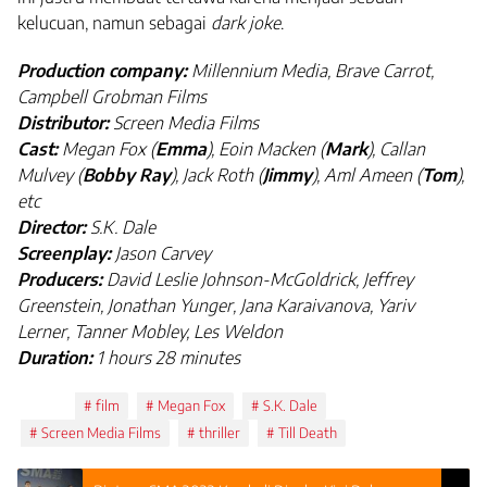
kelucuan, namun sebagai
dark joke
.
Production company:
Millennium Media, Brave Carrot,
Campbell Grobman Films
Distributor:
Screen Media Films
Cast:
Megan Fox (
Emma
), Eoin Macken (
Mark
), Callan
Mulvey (
Bobby Ray
), Jack Roth (
Jimmy
), Aml Ameen (
Tom
)
,
etc
Director:
S.K. Dale
Screenplay:
Jason Carvey
Producers:
David Leslie Johnson-McGoldrick, Jeffrey
Greenstein, Jonathan Yunger, Jana Karaivanova, Yariv
Lerner, Tanner Mobley, Les Weldon
Duration:
1 hours 28 minutes
Tags:
film
Megan Fox
S.K. Dale
Screen Media Films
thriller
Till Death