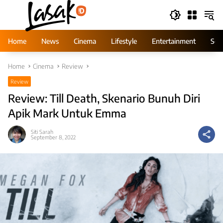
Skip
to
content
Home
News
Cinema
Lifestyle
Entertainment
Ser
Home
Cinema
Review
Review
Review: Till Death, Skenario Bunuh Diri
Apik Mark Untuk Emma
Siti Sarah
September 8, 2022