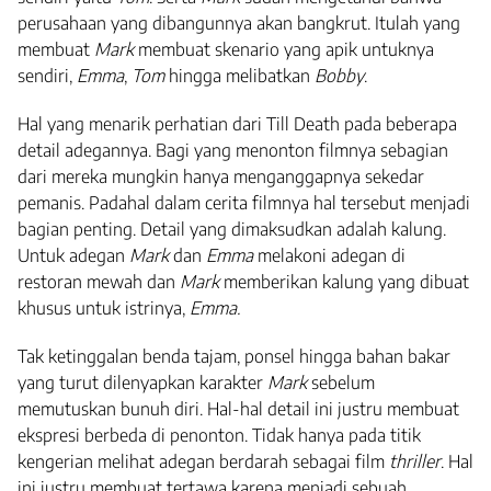
perusahaan yang dibangunnya akan bangkrut. Itulah yang
membuat
Mark
membuat skenario yang apik untuknya
sendiri,
Emma
,
Tom
hingga melibatkan
Bobby
.
Hal yang menarik perhatian dari Till Death pada beberapa
detail adegannya. Bagi yang menonton filmnya sebagian
dari mereka mungkin hanya menganggapnya sekedar
pemanis. Padahal dalam cerita filmnya hal tersebut menjadi
bagian penting. Detail yang dimaksudkan adalah kalung.
Untuk adegan
Mark
dan
Emma
melakoni adegan di
restoran mewah dan
Mark
memberikan kalung yang dibuat
khusus untuk istrinya,
Emma.
Tak ketinggalan benda tajam, ponsel hingga bahan bakar
yang turut dilenyapkan karakter
Mark
sebelum
memutuskan bunuh diri. Hal-hal detail ini justru membuat
ekspresi berbeda di penonton. Tidak hanya pada titik
kengerian melihat adegan berdarah sebagai film
thriller
. Hal
ini justru membuat tertawa karena menjadi sebuah