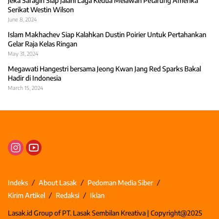
Jeka Saragih Siap Jalani Laga Kedua Melawan Petarung Amerika
Serikat Westin Wilson
June 8, 2024
Islam Makhachev Siap Kalahkan Dustin Poirier Untuk Pertahankan
Gelar Raja Kelas Ringan
May 31, 2024
Megawati Hangestri bersama Jeong Kwan Jang Red Sparks Bakal
Hadir di Indonesia
March 15, 2024
Indeks
About Lasak
Pedoman Media Siber
Kirim Artikel
Redaksi
Iklan
Lasak.id Group of PT. Lasak Sembilan Kreativa | Copyright@2025