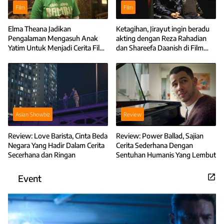
Film
Film
Elma Theana Jadikan
Ketagihan, Jirayut ingin beradu
Pengalaman Mengasuh Anak
akting dengan Reza Rahadian
Yatim Untuk Menjadi Cerita Film
dan Shareefa Daanish di Film
Anak-Anak Bambu
Horor
Asian Showbiz
Review
Review: Love Barista, Cinta Beda
Review: Power Ballad, Sajian
Negara Yang Hadir Dalam Cerita
Cerita Sederhana Dengan
Secerhana dan Ringan
Sentuhan Humanis Yang Lembut
Event