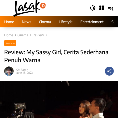
Skip
to
content
Home
News
Cinema
Lifestyle
Entertainment
Ser
Home
Cinema
Review
Review
Review: My Sassy Girl, Cerita Sederhana
Penuh Warna
Siti Sarah
June 18, 2022