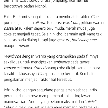
bernama
Gian
. Cukup dirasa jomplang, jika melihat
berototnya badan Nichol.
Fajar Bustomi sebagai sutradara membuat karakter
Gian
pun menjadi lebih
all out
. Pada sisi
wardrobe
, pilihan warna
pastel
atau kalem seperti biru muda, merah muda juga
cokelat menjadi tepat. Selain Nichol bermain apik yang tak
sebatas pada dialog tetapi juga
gesture
,
body language
maupun
mimik
.
Wardrobe
dengan warna yang ditampilkan pada filmnya
sekaligus untuk menciptakan
ambience
pada
genre
romance
filmnya.
Comedy
yang coba diciptakan oleh para
karakter khususnya
Gian
pun cukup berhasil. Kembali
pengalaman menjadi faktor hal tersebut.
Jefri Nichol dengan segudang pengalaman sebagai artis
peran pada akhirnya mampu menutupi akting lawan
mainnya Tiara Andini yang belum maksimal dan “
rileks
“.
Cukup dimaklumi untuk Tiara yang memang pertama kali