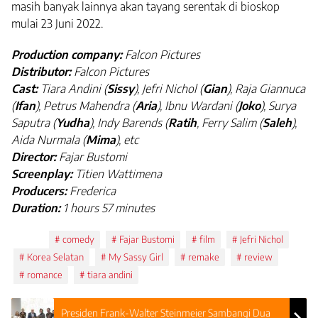
masih banyak lainnya akan tayang serentak di bioskop
mulai 23 Juni 2022.
Production company:
Falcon Pictures
Distributor:
Falcon Pictures
Cast:
Tiara Andini (
Sissy
), Jefri Nichol (
Gian
), Raja Giannuca
(
Ifan
), Petrus Mahendra (
Aria
), Ibnu Wardani (
Joko
), Surya
Saputra (
Yudha
), Indy Barends (
Ratih
, Ferry Salim (
Saleh
),
Aida Nurmala (
Mima
), etc
Director:
Fajar Bustomi
Screenplay:
Titien Wattimena
Producers:
Frederica
Duration:
1 hours 57 minutes
Tags:
comedy
Fajar Bustomi
film
Jefri Nichol
Korea Selatan
My Sassy Girl
remake
review
romance
tiara andini
Presiden Frank-Walter Steinmeier Sambangi Dua