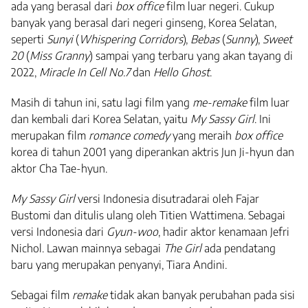
ada yang berasal dari
box office
film luar negeri. Cukup
banyak yang berasal dari negeri ginseng, Korea Selatan,
seperti
Sunyi
(
Whispering
Corridors
),
Bebas
(
Sunny
),
Sweet
20
(
Miss Granny
) sampai yang terbaru yang akan tayang di
2022,
Miracle In Cell No.7
dan
Hello Ghost
.
Masih di tahun ini, satu lagi film yang
me-remake
film luar
dan kembali dari Korea Selatan, yaitu
My Sassy Girl
. Ini
merupakan film
romance comedy
yang meraih
box office
korea di tahun 2001 yang diperankan aktris Jun Ji-hyun dan
aktor Cha Tae-hyun.
My Sassy Girl
versi Indonesia disutradarai oleh Fajar
Bustomi dan ditulis ulang oleh Titien Wattimena. Sebagai
versi Indonesia dari
Gyun-woo
, hadir aktor kenamaan Jefri
Nichol. Lawan mainnya sebagai
The Girl
ada pendatang
baru yang merupakan penyanyi, Tiara Andini.
Sebagai film
remake
tidak akan banyak perubahan pada sisi