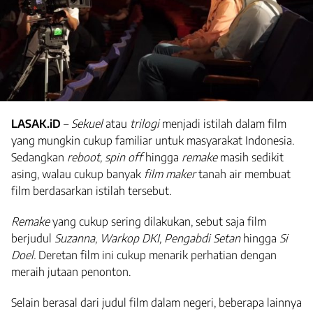
LASAK.iD
–
Sekuel
atau
trilogi
menjadi istilah dalam film
yang mungkin cukup familiar untuk masyarakat Indonesia.
Sedangkan
reboot, spin off
hingga
remake
masih sedikit
asing, walau cukup banyak
film maker
tanah air membuat
film berdasarkan istilah tersebut.
Remake
yang cukup sering dilakukan, sebut saja film
berjudul
Suzanna, Warkop DKI, Pengabdi Setan
hingga
Si
Doel.
Deretan film ini cukup menarik perhatian dengan
meraih jutaan penonton.
Selain berasal dari judul film dalam negeri, beberapa lainnya