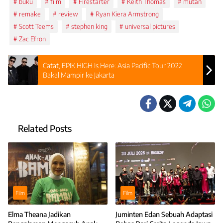
buku
film
Firestarter
Keith Thomas
mutan
remake
review
Ryan Kiera Armstrong
Scott Teems
stephen king
universal pictures
Zac Efron
Catat, EPIK HIGH Is Here: Asia Pacific Tour 2022
Bakal Mampir ke Jakarta
Related Posts
Film
Film
Elma Theana Jadikan
Juminten Edan Sebuah Adaptasi