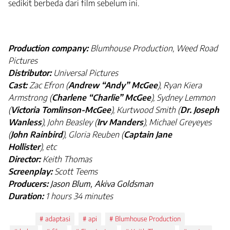
sedikit berbeda dari film sebelum ini.
Production company:
Blumhouse Production, Weed Road
Pictures
Distributor:
Universal Pictures
Cast:
Zac Efron (
Andrew “Andy” McGee
), Ryan Kiera
Armstrong (
Charlene “Charlie” McGee
),
Sydney Lemmon
(
Victoria Tomlinson-McGee
), Kurtwood Smith (
Dr. Joseph
Wanless
), John Beasley (
Irv Manders
), Michael Greyeyes
(
John Rainbird
), Gloria Reuben (
Captain Jane
Hollister
),
etc
Director:
Keith Thomas
Screenplay:
Scott Teems
Producers:
Jason Blum,
Akiva Goldsman
Duration:
1 hours 34 minutes
Tags:
adaptasi
api
Blumhouse Production