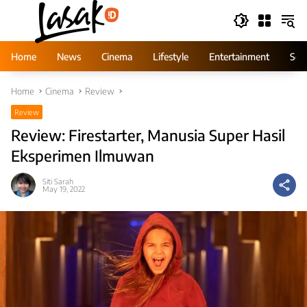
Skip
to
content
Home
News
Cinema
Lifestyle
Entertainment
Ser
Home
Cinema
Review
Review
Review: Firestarter, Manusia Super Hasil
Eksperimen Ilmuwan
Siti Sarah
May 19, 2022