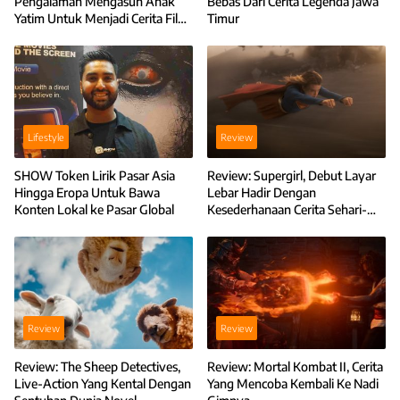
Pengalaman Mengasuh Anak
Bebas Dari Cerita Legenda Jawa
Yatim Untuk Menjadi Cerita Film
Timur
Anak-Anak Bambu
Lifestyle
Review
SHOW Token Lirik Pasar Asia
Review: Supergirl, Debut Layar
Hingga Eropa Untuk Bawa
Lebar Hadir Dengan
Konten Lokal ke Pasar Global
Kesederhanaan Cerita Sehari-
Hari
Review
Review
Review: The Sheep Detectives,
Review: Mortal Kombat II, Cerita
Live-Action Yang Kental Dengan
Yang Mencoba Kembali Ke Nadi