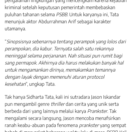
pengalaman lingkungan yang mencengkam karena kejadian
kriminal setelah keputusan pemerintah membebaskan
puluhan tahanan selama
PSBB.
Untuk karyanya ini, Tata
menunjuk aktor Abdurrahman Arif sebagai karakter
utamanya.
“
Sinopsisnya sebenarnya tentang perampok yang lolos dari
perampokan, dia kabur. Ternyata salah satu rekannya
meninggal selama perjananan. Nah situasi pun rumit bagi
sang permapok. Akhirnya dia harus melakukan banyak hal
untuk mengamankan dirinya, memakamkan temannya
dengan layak dengan memenuhi aturan protocol
kesehatan
“, ungkap Tata.
Tak hanya Sidharta Tata, kali ini sutradara Jason Iskandar
pun mengambil genre
thriller
dan cerita yang unik serta
berbeda dari yang lainnya melalui karya
Prankster.
Tak
mengalami secara langsung, Jason mencoba menafsirkan
ranah keabu-abuan pada fenomena
prankster
yang sempat