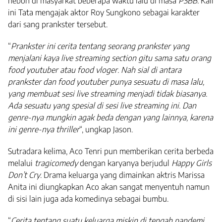
heboh di masyarkat beberapa waktu lalu di masa
PSBB.
Kali
ini Tata mengajak aktor Roy Sungkono sebagai karakter
dari sang prankster tersebut.
“
Prankster ini cerita tentang seorang prankster yang
menjalani kaya live streaming section gitu sama satu orang
food youtuber atau food vloger. Nah sial di antara
prankster dan food youtuber punya sesuatu di masa lalu,
yang membuat sesi live streaming menjadi tidak biasanya.
Ada sesuatu yang spesial di sesi live streaming ini. Dan
genre-nya mungkin agak beda dengan yang lainnya, karena
ini genre-nya thriller
“, ungkap Jason.
Sutradara kelima, Aco Tenri pun memberikan cerita berbeda
melalui
tragicomedy
dengan karyanya berjudul
Happy Girls
Don’t Cry
. Drama keluarga yang dimainkan aktris Marissa
Anita ini diungkapkan Aco akan sangat menyentuh namun
di sisi lain juga ada komedinya sebagai bumbu.
“
Cerita tentang suatu keluarga miskin di tengah pandemi