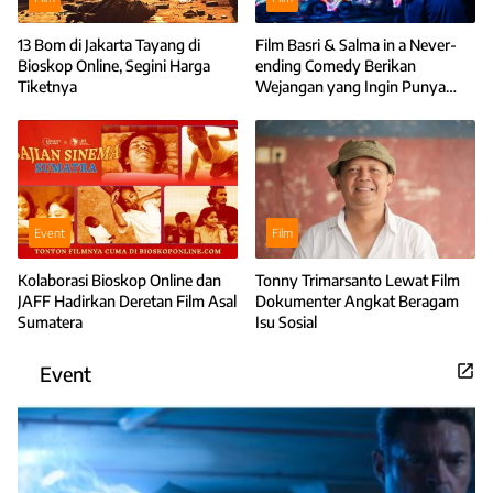
13 Bom di Jakarta Tayang di
Film Basri & Salma in a Never-
Bioskop Online, Segini Harga
ending Comedy Berikan
Tiketnya
Wejangan yang Ingin Punya
Anak
Event
Film
Kolaborasi Bioskop Online dan
Tonny Trimarsanto Lewat Film
JAFF Hadirkan Deretan Film Asal
Dokumenter Angkat Beragam
Sumatera
Isu Sosial
Event