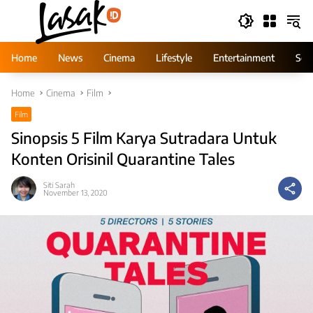
Skip
to
content
Home
News
Cinema
Lifestyle
Entertainment
Ser
Home
Cinema
Film
Film
Sinopsis 5 Film Karya Sutradara Untuk
Konten Orisinil Quarantine Tales
Siti Sarah
November 13, 2020