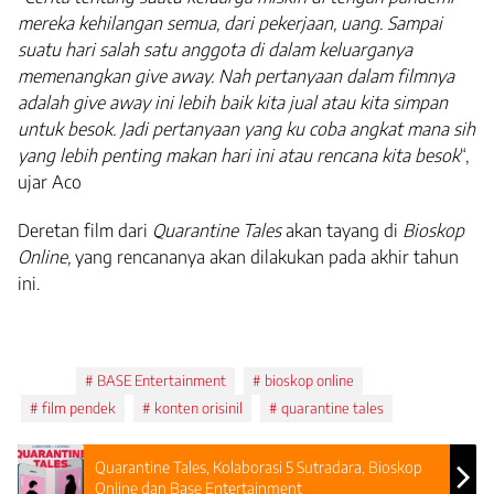
mereka kehilangan semua, dari pekerjaan, uang. Sampai
suatu hari salah satu anggota di dalam keluarganya
memenangkan give away. Nah pertanyaan dalam filmnya
adalah give away ini lebih baik kita jual atau kita simpan
untuk besok. Jadi pertanyaan yang ku coba angkat mana sih
yang lebih penting makan hari ini atau rencana kita besok
“,
ujar Aco
Deretan film dari
Quarantine Tales
akan tayang di
Bioskop
Online,
yang rencananya akan dilakukan pada akhir tahun
ini.
Tags:
BASE Entertainment
bioskop online
film pendek
konten orisinil
quarantine tales
Quarantine Tales, Kolaborasi 5 Sutradara, Bioskop
Online dan Base Entertainment