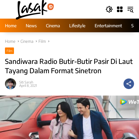
Skip
to
content
Home
News
Cinema
Lifestyle
Entertainment
Ser
Home
Cinema
Film
Film
Sandiwara Radio Butir-Butir Pasir Di Laut
Tayang Dalam Format Sinetron
Siti Sarah
April 8, 2021