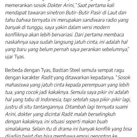
memerankan sosok
Dokter Arini
, “
Saat pertama kali
mendapat tawaran sinetron Butir-Butir Pasir di Laut dan
tahu bahwa ternyata ini merupakan sandiwara radio yang
banyak di tunggu, saya yakin dalam versi modern
konfliknya akan lebih bervariasi. Dari pertama membaca
naskahnya saya sudah langsung jatuh cinta, ini adalah hal
yang baru yang belum pernah saya perankan sebelumnya
,”
ujar Tyas.
Berbeda dengan Tyas, Bastian Steel semula sempat ragu
dengan karakter
Radit
yang ditawarkan kepadanya. “
Sosok
mahasiswa yang jatuh cinta kepada perempuan yang lebih
tua, yang cocok jadi kakaknya. Semula saya pikir ini adalah
hal yang tabu di Indonesia, tapi setelah saya pikir-pikir lagi,
justru di situ tantangannya. Ditambah lagi ternyata suami
Arini, dokter yang dicintai Radit malah berselingkuh
dengan kakaknya, ini situasi seperti makan buah
simalakama. Selain itu di drama ini banyak konflik yang bisa
dijadiin twist dan bisa membawa emosi penonton ke