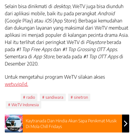
Selain bisa dinikmati di
desktop,
WeTV juga bisa diunduh
dari aplikasi mobile, baik itu pada perangkat
Android
(Google Play) atau
iOS
(App Store). Berbagai kemudahan
dan dukungan layanan yang maksimal dari WeTV membuat
aplikasi ini menjadi populer di kalangan pecinta drama Asia.
Hal itu terlihat dari peringkat WeTV di
Playstore
berada
pada
#1 Top Free Apps
dan
#1 Top Grossing OTT Apps
.
Sementara di
App Store
, berada pada
#1 Top OTT Apps
di
Desember 2020.
Untuk mengetahui program WeTV silakan akses
wetv.vip/id.
Tags:
radio
sandiwara
sinetron
WeTV Indonesia
Kaytranada Dan Hindia Akan Sapa Penikmat Musik
Di Mola Chill Fridays