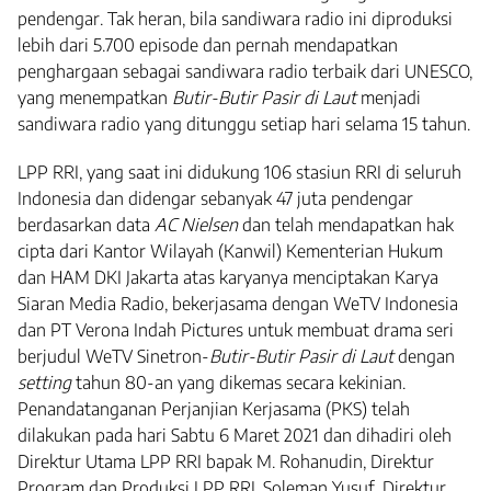
pendengar. Tak heran, bila sandiwara radio ini diproduksi
lebih dari 5.700 episode dan pernah mendapatkan
penghargaan sebagai sandiwara radio terbaik dari UNESCO,
yang menempatkan
Butir-Butir Pasir di Laut
menjadi
sandiwara radio yang ditunggu setiap hari selama 15 tahun.
LPP RRI, yang saat ini didukung 106 stasiun RRI di seluruh
Indonesia dan didengar sebanyak 47 juta pendengar
berdasarkan data
AC Nielsen
dan telah mendapatkan hak
cipta dari Kantor Wilayah (Kanwil) Kementerian Hukum
dan HAM DKI Jakarta atas karyanya menciptakan Karya
Siaran Media Radio, bekerjasama dengan WeTV Indonesia
dan PT Verona Indah Pictures untuk membuat drama seri
berjudul WeTV Sinetron-
Butir-Butir Pasir di Laut
dengan
setting
tahun 80-an yang dikemas secara kekinian.
Penandatanganan Perjanjian Kerjasama (PKS) telah
dilakukan pada hari Sabtu 6 Maret 2021 dan dihadiri oleh
Direktur Utama LPP RRI bapak M. Rohanudin, Direktur
Program dan Produksi LPP RRI, Soleman Yusuf, Direktur