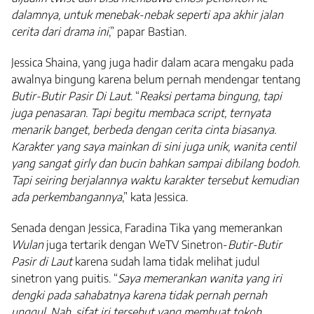
dalamnya, untuk menebak-nebak seperti apa akhir jalan
cerita dari drama ini
,” papar Bastian.
Jessica Shaina, yang juga hadir dalam acara mengaku pada
awalnya bingung karena belum pernah mendengar tentang
Butir-Butir Pasir Di Laut
. “
Reaksi pertama bingung, tapi
juga penasaran. Tapi begitu membaca script, ternyata
menarik banget, berbeda dengan cerita cinta biasanya.
Karakter yang saya mainkan di sini juga unik, wanita centil
yang sangat girly dan bucin bahkan sampai dibilang bodoh.
Tapi seiring berjalannya waktu karakter tersebut kemudian
ada perkembangannya
,” kata Jessica.
Senada dengan Jessica, Faradina Tika yang memerankan
Wulan
juga tertarik dengan WeTV Sinetron-
Butir-Butir
Pasir di Laut
karena sudah lama tidak melihat judul
sinetron yang puitis. “
Saya memerankan wanita yang iri
dengki pada sahabatnya karena tidak pernah pernah
unggul. Nah, sifat iri tersebut yang membuat tokoh