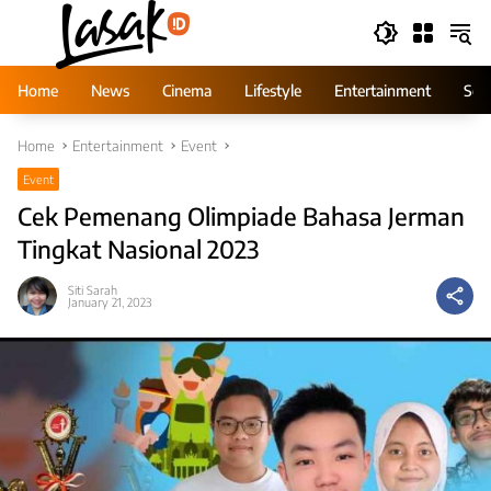
Skip
to
content
Home
News
Cinema
Lifestyle
Entertainment
Ser
Home
Entertainment
Event
Event
Cek Pemenang Olimpiade Bahasa Jerman
Tingkat Nasional 2023
Siti Sarah
January 21, 2023