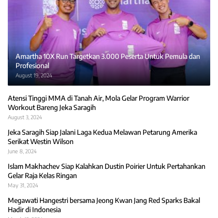
Amartha 10X Run Targetkan 3.000 Peserta Untuk Pemula dan
Profesional
August 19, 2024
Atensi Tinggi MMA di Tanah Air, Mola Gelar Program Warrior
Workout Bareng Jeka Saragih
August 3, 2024
Jeka Saragih Siap Jalani Laga Kedua Melawan Petarung Amerika
Serikat Westin Wilson
June 8, 2024
Islam Makhachev Siap Kalahkan Dustin Poirier Untuk Pertahankan
Gelar Raja Kelas Ringan
May 31, 2024
Megawati Hangestri bersama Jeong Kwan Jang Red Sparks Bakal
Hadir di Indonesia