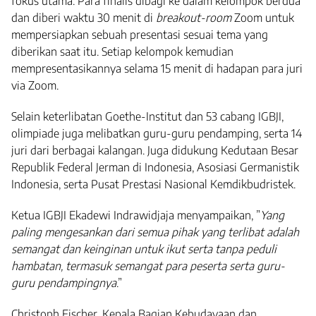
fokus utama. Para finalis dibagi ke dalam kelompok berdua
dan diberi waktu 30 menit di
breakout-room
Zoom untuk
mempersiapkan sebuah presentasi sesuai tema yang
diberikan saat itu. Setiap kelompok kemudian
mempresentasikannya selama 15 menit di hadapan para juri
via Zoom.
Selain keterlibatan Goethe-Institut dan 53 cabang IGBJI,
olimpiade juga melibatkan guru-guru pendamping, serta 14
juri dari berbagai kalangan. Juga didukung Kedutaan Besar
Republik Federal Jerman di Indonesia, Asosiasi Germanistik
Indonesia, serta Pusat Prestasi Nasional Kemdikbudristek.
Ketua IGBJI Ekadewi Indrawidjaja menyampaikan, ”
Yang
paling mengesankan dari semua pihak yang terlibat adalah
semangat dan keinginan untuk ikut serta tanpa peduli
hambatan, termasuk semangat para peserta serta guru-
guru pendampingnya
.”
Christoph Fischer, Kepala Bagian Kebudayaan dan